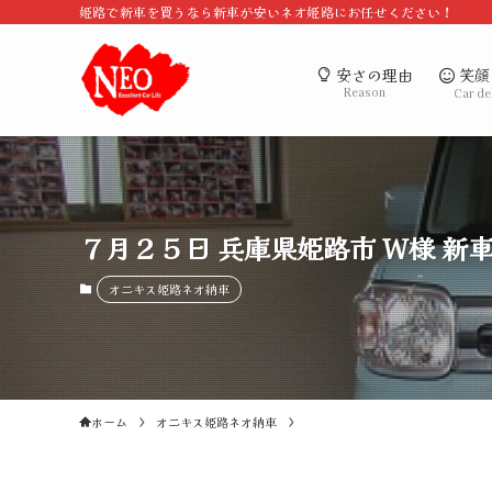
姫路で新車を買うなら新車が安いネオ姫路にお任せください！
笑顔
安さの理由
Reason
Car de
７月２５日 兵庫県姫路市 Ｗ様 新
オニキス姫路ネオ納車
ホーム
オニキス姫路ネオ納車