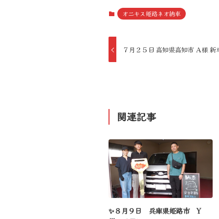
オニキス姫路ネオ納車
７月２５日 高知県高知市 Ａ様 新
関連記事
✨８月９日 兵庫県姫路市 Y