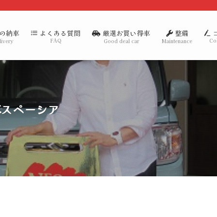
の納車
厳選お買い得車
整備
よくある質問
FAQ
Co
livery
Good deal car
Maintenance
車スペーシア