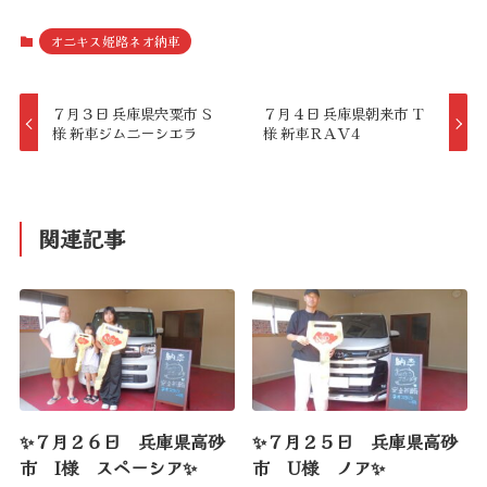
オニキス姫路ネオ納車
７月３日 兵庫県宍粟市 Ｓ
７月４日 兵庫県朝来市 Ｔ
様 新車ジムニーシエラ
様 新車ＲＡＶ4
関連記事
✨７月２６日 兵庫県高砂
✨７月２５日 兵庫県高砂
市 I様 スペーシア✨
市 U様 ノア✨