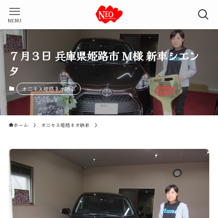
MENU
７月３日 兵庫県姫路市 M様 新車シエン
タ
オニキス姫路ネオ納車
ホーム
オニキス姫路ネオ納車