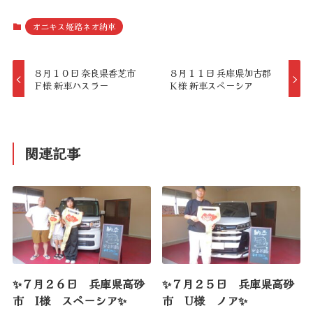
オニキス姫路ネオ納車
８月１０日 奈良県香芝市
８月１１日 兵庫県加古郡
Ｆ様 新車ハスラー
Ｋ様 新車スペーシア
関連記事
✨７月２６日 兵庫県高砂
✨７月２５日 兵庫県高砂
市 I様 スペーシア✨
市 U様 ノア✨