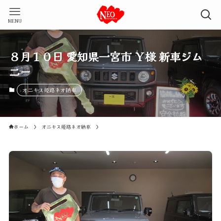
MENU
８月１０日 愛知県一宮市 Ｙ様 新車ジム
ニー
オニキス姫路ネオ納車
ホーム
オニキス姫路ネオ納車