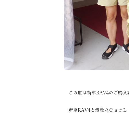
この度は新車RAV4のご購
新車RAV4と素敵なＣａｒ