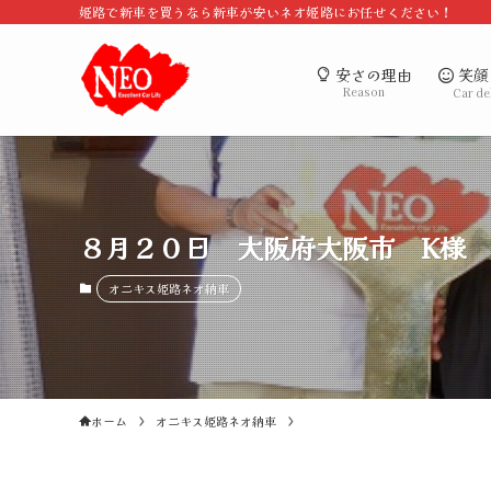
姫路で新車を買うなら新車が安いネオ姫路にお任せください！
笑顔
安さの理由
Reason
Car de
８月２０日 大阪府大阪市 K様 
オニキス姫路ネオ納車
ホーム
オニキス姫路ネオ納車