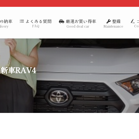
の納車
厳選お買い得車
整備
よくある質問
FAQ
Co
livery
Good deal car
Maintenance
新車RAV4