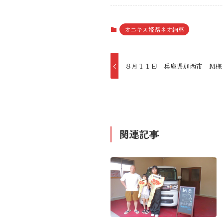
オニキス姫路ネオ納車
８月１１日 兵庫県加西市 M様
関連記事