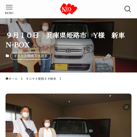
MENU
９月１０日 兵庫県姫路市 Y様 新車
N-BOX
オニキス姫路ネオ納車
ホーム
オニキス姫路ネオ納車