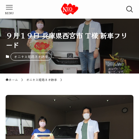
MENU
９月１９日 兵庫県西宮市 Ｔ様 新車フリ
ード
オニキス姫路ネオ納車
ホーム
オニキス姫路ネオ納車