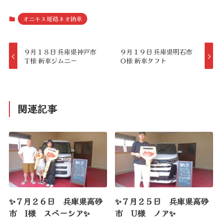
オニキス姫路ネオ納車
９月１８日 兵庫県神戸市
９月１９日 兵庫県明石市
Ｔ様 新車ジムニー
Ｏ様 新車タフト
関連記事
✨７月２６日 兵庫県高砂
✨７月２５日 兵庫県高砂
市 I様 スペーシア✨
市 U様 ノア✨