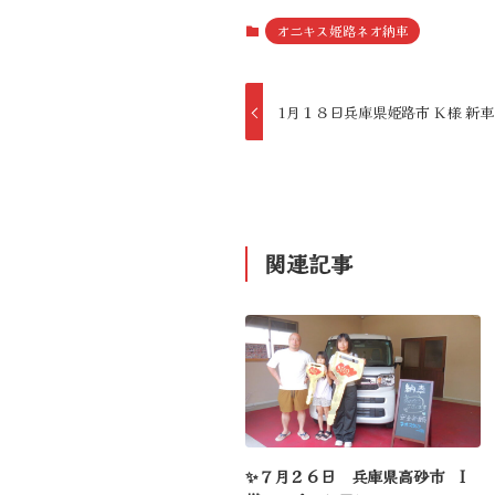
オニキス姫路ネオ納車
1月１８日兵庫県姫路市 Ｋ様 新
関連記事
✨７月２６日 兵庫県高砂市 I