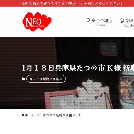
姫路で新車を買うなら新車が安いネオ姫路にお任せください！
笑顔
安さの理由
Reason
Car de
1月１８日兵庫県たつの市 Ｋ様 新
オニキス姫路ネオ納車
ホーム
オニキス姫路ネオ納車