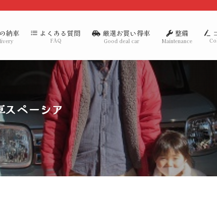
の納車
厳選お買い得車
整備
よくある質問
FAQ
Co
livery
Good deal car
Maintenance
車スペーシア