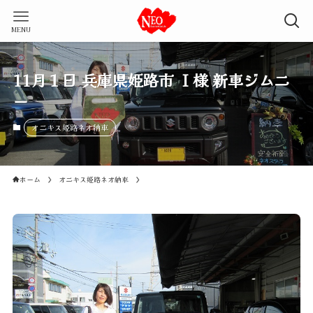
MENU
11月１日 兵庫県姫路市 Ｉ様 新車ジムニ
ー
オニキス姫路ネオ納車
ホーム
オニキス姫路ネオ納車