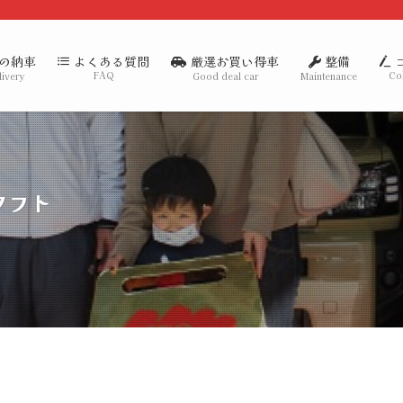
の納車
厳選お買い得車
整備
よくある質問
FAQ
Co
livery
Good deal car
Maintenance
タフト