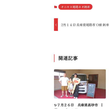
オニキス姫路ネオ納車
2月１４日 兵庫県姫路市 O様 新車
関連記事
✨７月２６日 兵庫県高砂市 I