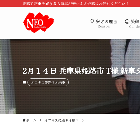
姫路で新車を買うなら新車が安いネオ姫路にお任せください！
笑顔
安さの理由
Reason
Car de
2月１４日 兵庫県姫路市 T様 新車
オニキス姫路ネオ納車
ホーム
オニキス姫路ネオ納車