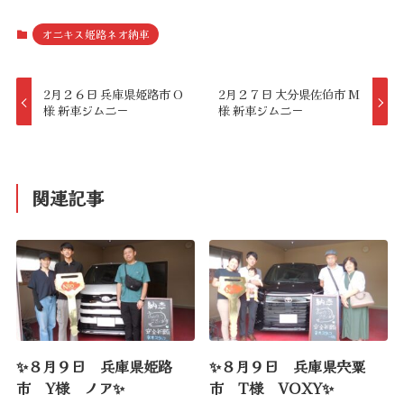
オニキス姫路ネオ納車
2月２６日 兵庫県姫路市 O
2月２７日 大分県佐伯市 M
様 新車ジムニー
様 新車ジムニー
関連記事
✨８月９日 兵庫県姫路
✨８月９日 兵庫県宍粟
市 Y様 ノア✨
市 T様 VOXY✨