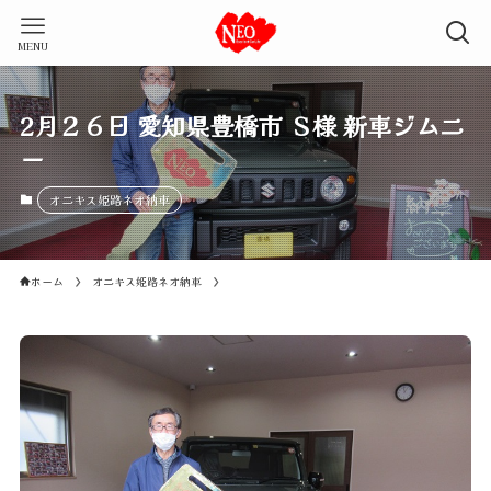
MENU
2月２６日 愛知県豊橋市 Ｓ様 新車ジムニ
ー
オニキス姫路ネオ納車
ホーム
オニキス姫路ネオ納車