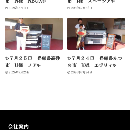
市 N様 NBOX✨
市 I様 スペーシア✨
2026年8月1日
2026年7月26日
✨７月２５日 兵庫県高砂
✨７月２４日 兵庫県たつ
市 U様 ノア✨
の市 K様 エヴリィ✨
2026年7月25日
2026年7月24日
会社案内