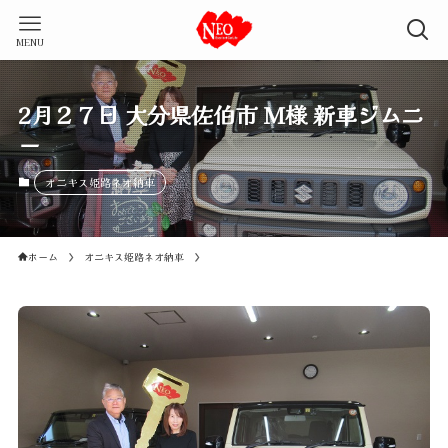
MENU
2月２７日 大分県佐伯市 M様 新車ジムニ
ー
オニキス姫路ネオ納車
ホーム
オニキス姫路ネオ納車