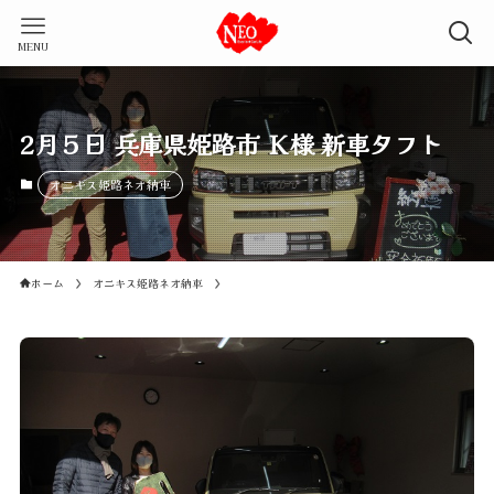
MENU
2月５日 兵庫県姫路市 Ｋ様 新車タフト
オニキス姫路ネオ納車
ホーム
オニキス姫路ネオ納車