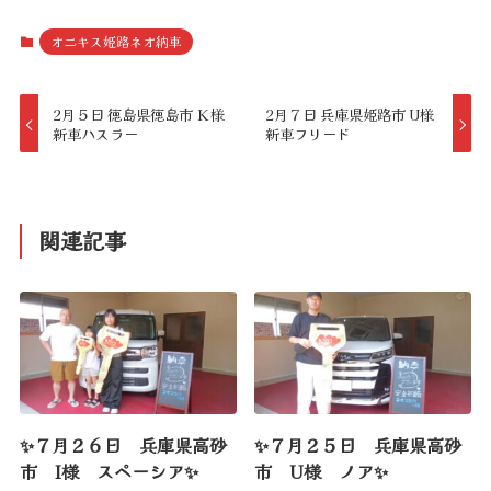
オニキス姫路ネオ納車
2月５日 徳島県徳島市 Ｋ様
2月７日 兵庫県姫路市 U様
新車ハスラー
新車フリード
関連記事
✨７月２６日 兵庫県高砂
✨７月２５日 兵庫県高砂
市 I様 スペーシア✨
市 U様 ノア✨