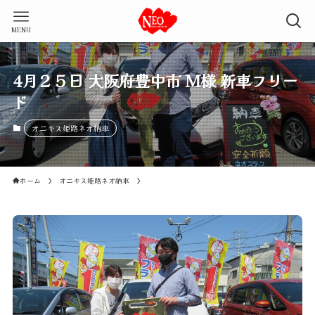
MENU
4月２５日 大阪府豊中市 Ｍ様 新車フリー
ド
オニキス姫路ネオ納車
ホーム
オニキス姫路ネオ納車