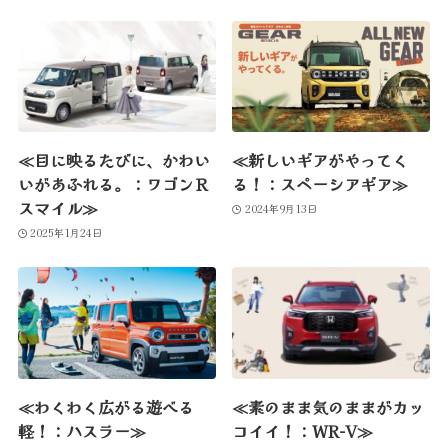
≪目に映るたびに、かわい
≪新しいギアがやってく
いがあふれる。：ワゴンＲ
る！：スペーシアギア≫
スマイル≫
2024年9月13日
2025年1月24日
≪わくわく広がる遊べる
≪素のまま気のままがカッ
軽！：ハスラー≫
コイイ！：WR-V≫