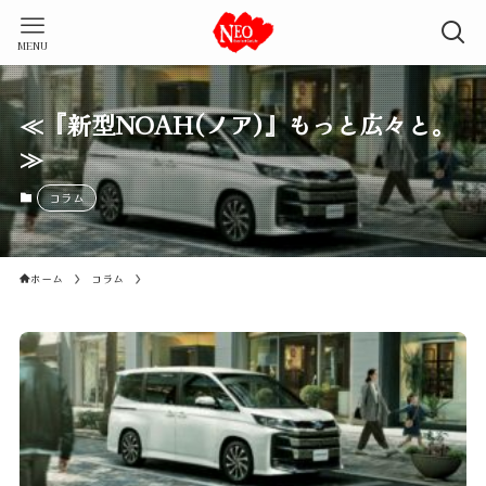
MENU
≪『新型NOAH(ノア)』もっと広々と。
≫
コラム
ホーム
コラム