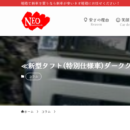
姫路で新車を買うなら新車が安いネオ姫路にお任せください！
笑顔
安さの理由
Reason
Car de
≪新型タフト(特別仕様車)ダーク
コラム
ホーム
コラム