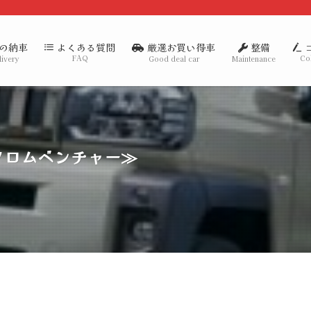
の納車
厳選お買い得車
整備
よくある質問
FAQ
Co
livery
Good deal car
Maintenance
クロムベンチャー≫