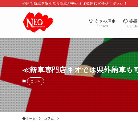
姫路で新車を買うなら新車が安いネオ姫路にお任せください！
笑顔
安さの理由
Reason
Car de
≪新車専門店ネオでは県外納車も
コラム
ホーム
コラム