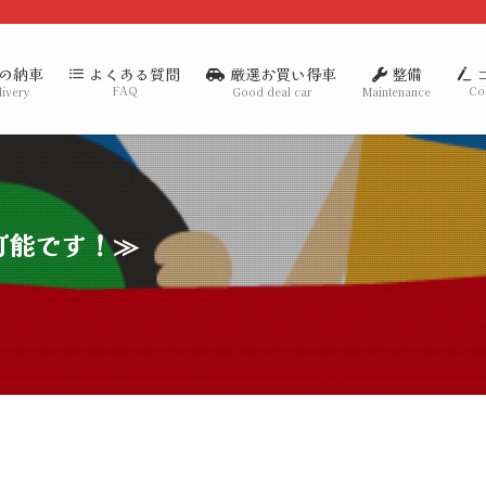
の納車
厳選お買い得車
整備
よくある質問
FAQ
Co
livery
Good deal car
Maintenance
可能です！≫