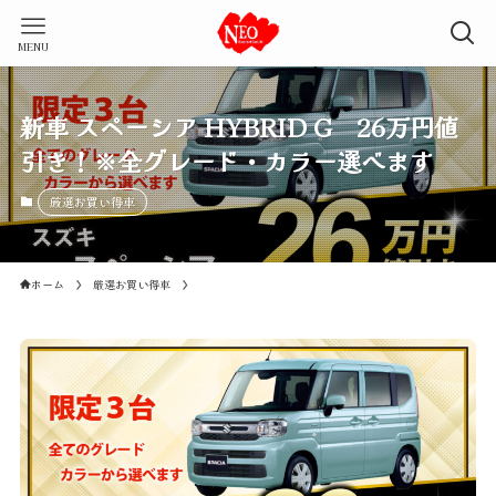
MENU
新車 スペーシア HYBRID G 26万円値
引き！※全グレード・カラー選べます
厳選お買い得車
ホーム
厳選お買い得車