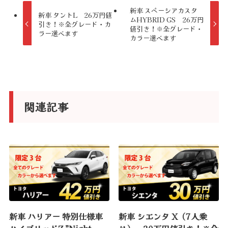
r
新車 スペーシアカスタ
新車 タントL 26万円値
ムHYBRID GS 26万円
n
引き！※全グレード・カ
値引き！※全グレード・
ラー選べます
a
カラー選べます
t
i
v
e
関連記事
:
新車 ハリアー 特別仕様車
新車 シエンタ X（7人乗