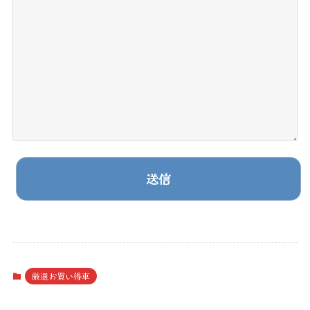
A
l
t
厳選お買い得車
e