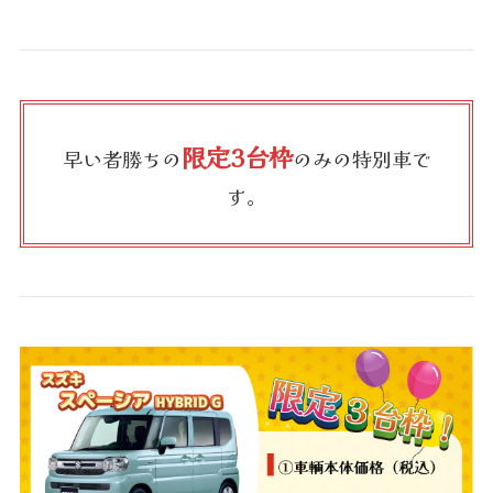
限定3台枠
早い者勝ちの
のみの特別車で
す。