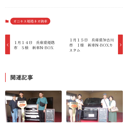
オニキス姫路ネオ納車
１月１５日 兵庫県加古川
１月１４日 兵庫県姫路
市 Ｉ様 新車N-BOXカ
市 Ｓ様 新車N-BOX
スタム
関連記事