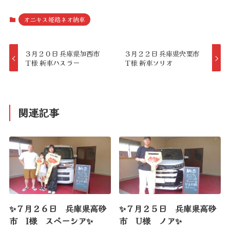
オニキス姫路ネオ納車
３月２０日 兵庫県加西市
３月２２日 兵庫県宍粟市
Ｔ様 新車ハスラー
Ｔ様 新車ソリオ
関連記事
✨７月２６日 兵庫県高砂
✨７月２５日 兵庫県高砂
市 I様 スペーシア✨
市 U様 ノア✨