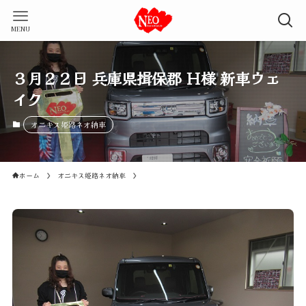
MENU
３月２２日 兵庫県揖保郡 Ｈ様 新車ウェ
イク
オニキス姫路ネオ納車
ホーム
オニキス姫路ネオ納車