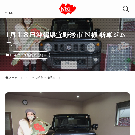
MENU
1月１８日沖縄県宜野湾市 Ｎ様 新車ジム
ニー
オニキス姫路ネオ納車
ホーム
オニキス姫路ネオ納車